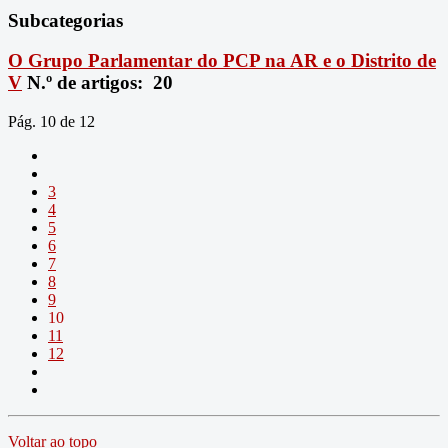
Subcategorias
O Grupo Parlamentar do PCP na AR e o Distrito de
V
N.º de artigos: 20
Pág. 10 de 12
3
4
5
6
7
8
9
10
11
12
Voltar ao topo