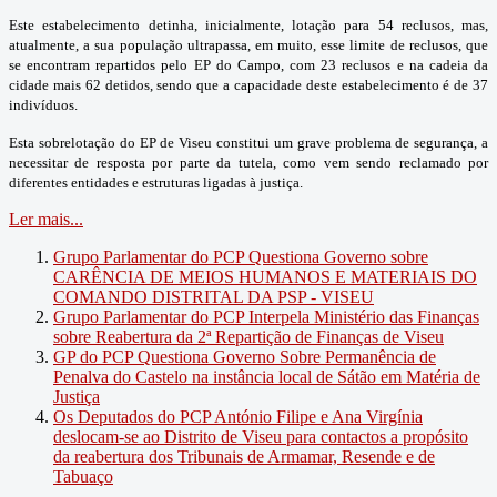
Este estabelecimento detinha, inicialmente, lotação para 54 reclusos, mas,
atualmente, a sua população ultrapassa, em muito, esse limite de reclusos, que
se encontram repartidos pelo EP do Campo, com 23 reclusos e na cadeia da
cidade mais 62 detidos, sendo que a capacidade deste estabelecimento é de 37
indivíduos.
Esta sobrelotação do EP de Viseu constitui um grave problema de segurança, a
necessitar de resposta por parte da tutela, como vem sendo reclamado por
diferentes entidades e estruturas ligadas à justiça.
Ler mais...
Grupo Parlamentar do PCP Questiona Governo sobre
CARÊNCIA DE MEIOS HUMANOS E MATERIAIS DO
COMANDO DISTRITAL DA PSP - VISEU
Grupo Parlamentar do PCP Interpela Ministério das Finanças
sobre Reabertura da 2ª Repartição de Finanças de Viseu
GP do PCP Questiona Governo Sobre Permanência de
Penalva do Castelo na instância local de Sátão em Matéria de
Justiça
Os Deputados do PCP António Filipe e Ana Virgínia
deslocam-se ao Distrito de Viseu para contactos a propósito
da reabertura dos Tribunais de Armamar, Resende e de
Tabuaço