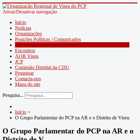
Ativar/Desativar navegação
Início
Notícias
Organizações
Posições Políticas / Comunicados
O Grupo Parlamentar do PCP na AR e o Distrito de Viseu
Encontros
AOR Viseu
JCP
Comissão Distrital da CDU
Pesquisar
Contacta-nos
Mapa do site
Pesquisa...
Início
>
O Grupo Parlamentar do PCP na AR e o Distrito de Viseu
O Grupo Parlamentar do PCP na AR e o
Distrito de V