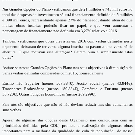
Nas Grandes Opções do Plano verificamos que de 21 milhões e 745 mil euros no
total das despesas de investimento só está financiamento definido de 5 milhões
e 890 mil euros, representando apenas 27% do planeado, dando ideia de que
muitas obras inscritas poderão ficar no papel, e que vem aumentar a
percentagem de financiamento não definido em 3,27% relativo a 2016.
Também verificamos que obras previstas em 2016 com verbas definidas neste
orçamento deixaram de ter verba alguma inscrita ou passou a uma verba só de
abertura. O que motivou esta alteração? Caíram pura e simplesmente estas
obras?
Assiste-se nestas Grandes Opções do Plano nos seus objectivos à diminuição de
várias verbas definidas comparadas com 2016, nomeadamente:
Ensino não Superior (menos 507.384€), Acção Social (menos 43.844€),
Transportes Rodoviários (menos 180.884€), Comércio e Turismo (menos
36.720€), Outras Funções Económicas (menos 269.299€).
Para nós são objectivos que não só não deviam reduzir mas sim aumentar as
suas verbas.
Apesar de algumas das opções deste Orçamento não coincidirem com as
prioridades definidas pela CDU, promete a realização de algumas obras
importantes para a melhoria da qualidade de vida da população do nosso