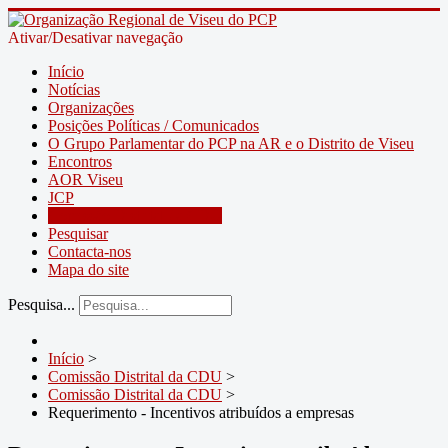
Ativar/Desativar navegação
Início
Notícias
Organizações
Posições Políticas / Comunicados
O Grupo Parlamentar do PCP na AR e o Distrito de Viseu
Encontros
AOR Viseu
JCP
Comissão Distrital da CDU
Pesquisar
Contacta-nos
Mapa do site
Pesquisa...
Início
>
Comissão Distrital da CDU
>
Comissão Distrital da CDU
>
Requerimento - Incentivos atribuídos a empresas